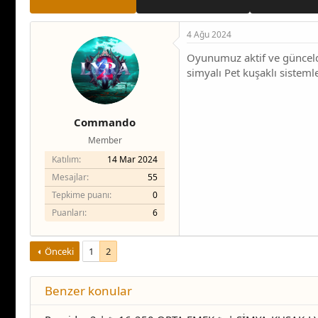
4 Ağu 2024
Oyunumuz aktif ve günceld
simyalı Pet kuşaklı sisteml
Commando
Member
Katılım
14 Mar 2024
Mesajlar
55
Tepkime puanı
0
Puanları
6
Önceki
1
2
Benzer konular