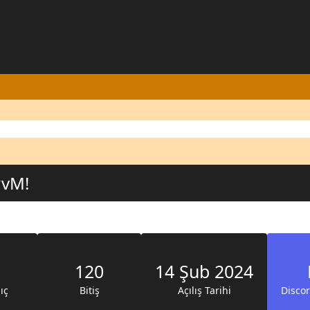
PvM!
120
14 Şub 2024
ıç
Bitiş
Açılış Tarihi
Discor