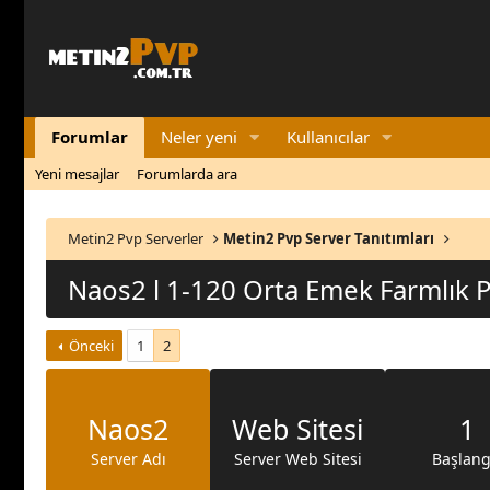
Forumlar
Neler yeni
Kullanıcılar
Yeni mesajlar
Forumlarda ara
Metin2 Pvp Serverler
Metin2 Pvp Server Tanıtımları
Naos2 l 1-120 Orta Emek Farmlık 
Önceki
1
2
Naos2
Web Sitesi
1
Server Adı
Server Web Sitesi
Başlang