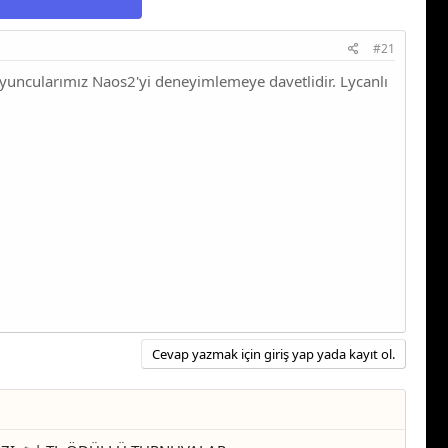
a
r
t
i
#21
a
h
n
i
uncularımız Naos2'yi deneyimlemeye davetlidir. Lycanlı
Cevap yazmak için giriş yap yada kayıt ol.