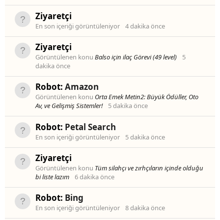
Ziyaretçi
En son içeriği görüntüleniyor
4 dakika önce
Ziyaretçi
Görüntülenen konu
Balso için ilaç Görevi (49 level)
5
dakika önce
Robot:
Amazon
Görüntülenen konu
Orta Emek Metin2: Büyük Ödüller, Oto
Av, ve Gelişmiş Sistemler!
5 dakika önce
Robot:
Petal Search
En son içeriği görüntüleniyor
5 dakika önce
Ziyaretçi
Görüntülenen konu
Tüm silahçı ve zırhçıların içinde olduğu
bi liste lazım
6 dakika önce
Robot:
Bing
En son içeriği görüntüleniyor
8 dakika önce