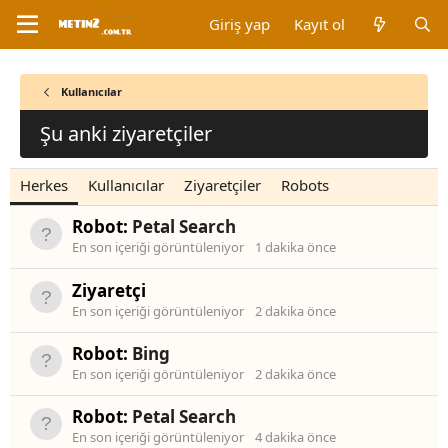
Giriş yap
Kayıt ol
Kullanıcılar
Şu anki ziyaretçiler
Herkes
Kullanıcılar
Ziyaretçiler
Robots
Robot:
Petal Search
En son içeriği görüntüleniyor
1 dakika önce
Ziyaretçi
En son içeriği görüntüleniyor
2 dakika önce
Robot:
Bing
En son içeriği görüntüleniyor
2 dakika önce
Robot:
Petal Search
En son içeriği görüntüleniyor
4 dakika önce