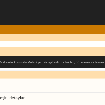
akaleler kısmında Metin2 pvp ile ilgili aklınıza takılan, öğrenmek ve bilmek i
şitli detaylar