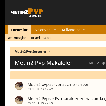
Forumlar
Neler yeni
Kullanıcılar
Yeni mesajlar
Forumlarda ara
Metin2 Pvp Serverler
Metin2 Pvp Makaleler
Metin2 Pvp M
Metin2 pvp server seçme rehberi
meric
4 Ocak 2024
Metin2 Pvp ve Pvp karakterleri hakkında çe
meric
3 Ocak 2024