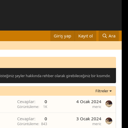
Giriş yap
Kayıt ol
Ara
steğiniz şeyler hakkında rehber olarak girebileceğiniz bir kısımdır.
Filtreler
Cevaplar
0
4 Ocak 2024
Görüntüleme
1K
meric
Cevaplar
0
3 Ocak 2024
Görüntüleme
843
meric