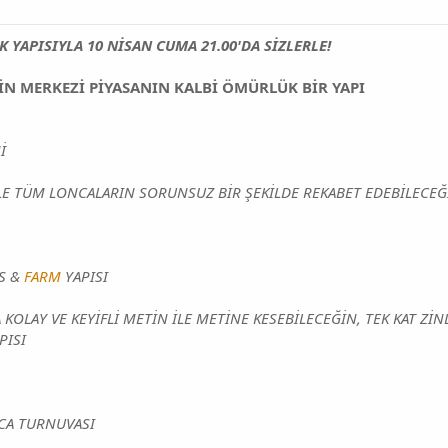
İK YAPISIYLA 10 NİSAN CUMA 21.00'DA SİZLERLE!
İN MERKEZİ PİYASANIN KALBİ ÖMÜRLÜK BİR YAPI
İ
İLE TÜM LONCALARIN SORUNSUZ BİR ŞEKİLDE REKABET EDEBİLECEĞ
VS &
FARM
YAPISI
 KOLAY VE KEYİFLİ METİN İLE METİNE KESEBİLECEĞİN, TEK KAT Z
PISI
CA TURNUVASI