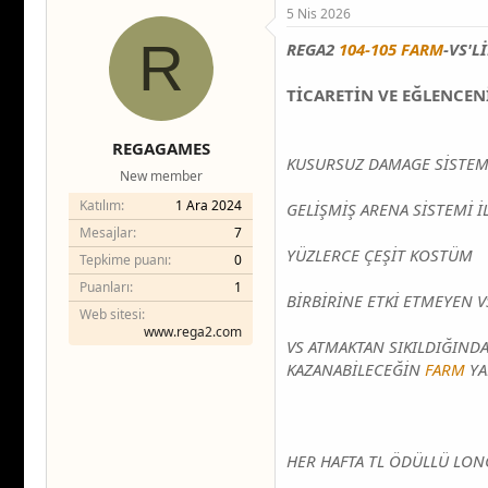
5 Nis 2026
R
REGA2
104-105
FARM
-VS'L
TİCARETİN VE EĞLENCEN
REGAGAMES
KUSURSUZ DAMAGE SİSTEM
New member
Katılım
1 Ara 2024
GELİŞMİŞ ARENA SİSTEMİ 
Mesajlar
7
YÜZLERCE ÇEŞİT KOSTÜM
Tepkime puanı
0
Puanları
1
BİRBİRİNE ETKİ ETMEYEN 
Web sitesi
www.rega2.com
VS ATMAKTAN SIKILDIĞINDA
KAZANABİLECEĞİN
FARM
YA
HER HAFTA TL ÖDÜLLÜ LON