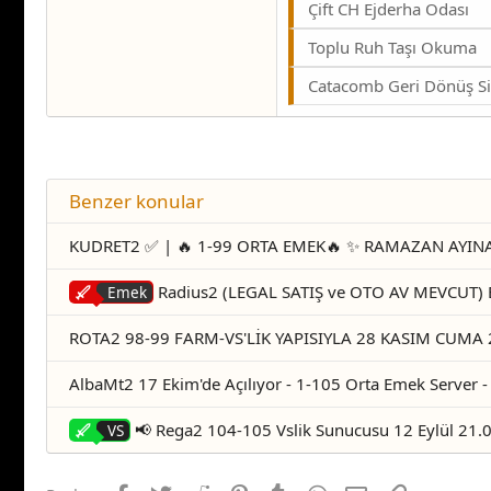
Çift CH Ejderha Odası
Toplu Ruh Taşı Okuma
Catacomb Geri Dönüş S
Benzer konular
KUDRET2 ✅ | 🔥 1-99 ORTA EMEK🔥 ✨ RAMAZAN AYINA ÖZ
Radius2 (LEGAL SATIŞ ve OTO AV MEVCUT) Em
Emek
ROTA2 98-99 FARM-VS'LİK YAPISIYLA 28 KASIM CUMA 2
AlbaMt2 17 Ekim'de Açılıyor - 1-105 Orta Emek Server -
📢 Rega2 104-105 Vslik Sunucusu 12 Eylül 21.00
VS