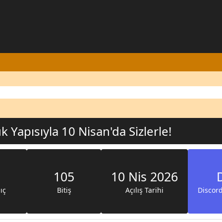
Yapısıyla 10 Ni̇san'da Si̇zlerle!
105
10 Nis 2026
ıç
Bitiş
Açılış Tarihi
Discord