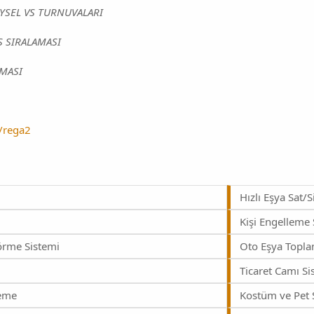
EYSEL VS TURNUVALARI
S SIRALAMASI
AMASI
g/rega2
Hızlı Eşya Sat/S
Kişi Engelleme 
örme Sistemi
Oto Eşya Topla
Ticaret Camı Si
leme
Kostüm ve Pet 