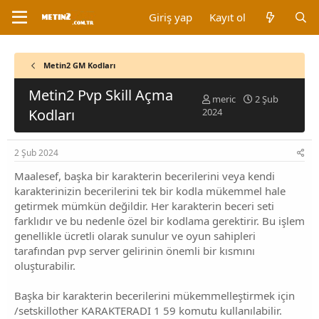
Giriş yap
Kayıt ol
Metin2 GM Kodları
Metin2 Pvp Skill Açma
K
B
meric
2 Şub
o
a
Kodları
2024
n
ş
b
l
u
a
2 Şub 2024
y
n
Maalesef, başka bir karakterin becerilerini veya kendi
u
g
b
ı
karakterinizin becerilerini tek bir kodla mükemmel hale
a
ç
getirmek mümkün değildir. Her karakterin beceri seti
ş
t
farklıdır ve bu nedenle özel bir kodlama gerektirir. Bu işlem
l
a
genellikle ücretli olarak sunulur ve oyun sahipleri
a
r
tarafından pvp server gelirinin önemli bir kısmını
t
i
oluşturabilir.
a
h
n
i
Başka bir karakterin becerilerini mükemmelleştirmek için
/setskillother KARAKTERADI 1 59 komutu kullanılabilir.