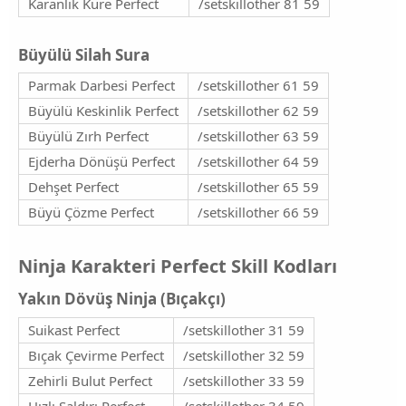
Karanlık Küre Perfect
/setskillother 81 59
Büyülü Silah Sura​
Parmak Darbesi Perfect
/setskillother 61 59
Büyülü Keskinlik Perfect
/setskillother 62 59
Büyülü Zırh Perfect
/setskillother 63 59
Ejderha Dönüşü Perfect
/setskillother 64 59
Dehşet Perfect
/setskillother 65 59
Büyü Çözme Perfect
/setskillother 66 59
Ninja Karakteri Perfect Skill Kodları​
Yakın Dövüş Ninja (Bıçakçı)​
Suikast Perfect
/setskillother 31 59
Bıçak Çevirme Perfect
/setskillother 32 59
Zehirli Bulut Perfect
/setskillother 33 59
Hızlı Saldırı Perfect
/setskillother 34 59