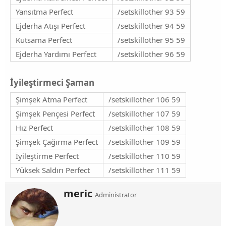
Yansıtma Perfect
/setskillother 93 59
Ejderha Atışı Perfect
/setskillother 94 59
Kutsama Perfect
/setskillother 95 59
Ejderha Yardımı Perfect
/setskillother 96 59
İyileştirmeci Şaman​
Şimşek Atma Perfect
/setskillother 106 59
Şimşek Pençesi Perfect
/setskillother 107 59
Hız Perfect
/setskillother 108 59
Şimşek Çağırma Perfect
/setskillother 109 59
İyileştirme Perfect
/setskillother 110 59
Yüksek Saldırı Perfect
/setskillother 111 59
Y
meric
Administrator
a
z
a