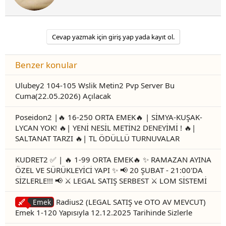
r
Cevap yazmak için giriş yap yada kayıt ol.
Benzer konular
Ulubey2 104-105 Wslik Metin2 Pvp Server Bu
Cuma(22.05.2026) Açılacak
Poseidon2 |🔥 16-250 ORTA EMEK🔥 | SİMYA-KUŞAK-
LYCAN YOK! 🔥| YENİ NESİL METİN2 DENEYİMİ ! 🔥|
SALTANAT TARZI 🔥| TL ÖDÜLLÜ TURNUVALAR
KUDRET2 ✅ | 🔥 1-99 ORTA EMEK🔥 ✨ RAMAZAN AYINA
ÖZEL VE SÜRÜKLEYİCİ YAPI ✨ 📢 20 ŞUBAT - 21:00'DA
SİZLERLE!!! 📢 ⚔️ LEGAL SATIŞ SERBEST ⚔️ LOM SİSTEMİ
Radius2 (LEGAL SATIŞ ve OTO AV MEVCUT)
Emek
Emek 1-120 Yapısıyla 12.12.2025 Tarihinde Sizlerle