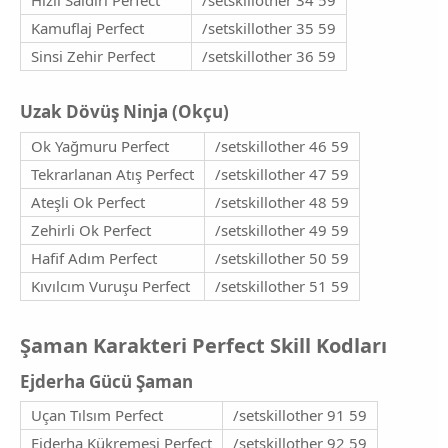
Kamuflaj Perfect
/setskillother 35 59
Sinsi Zehir Perfect
/setskillother 36 59
Uzak Dövüş Ninja (Okçu)​
Ok Yağmuru Perfect
/setskillother 46 59
Tekrarlanan Atış Perfect
/setskillother 47 59
Ateşli Ok Perfect
/setskillother 48 59
Zehirli Ok Perfect
/setskillother 49 59
Hafif Adım Perfect
/setskillother 50 59
Kıvılcım Vuruşu Perfect
/setskillother 51 59
Şaman Karakteri Perfect Skill Kodları​
Ejderha Gücü Şaman​
Uçan Tılsım Perfect
/setskillother 91 59
Ejderha Kükremesi Perfect
/setskillother 92 59