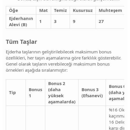
Öğe
Mat
Temiz
Kusursuz
Muhteşem
Ejderhanın
1
3
9
27
Alevi (B)
Tüm Taşlar​
Ejderha taşlarının geliştirilebilecek maksimum bonus
özellikleri, her taşın aşamalarına göre farklılık gösterebilir.
Genel olarak taşların verebileceği maksimum bonus
örnekleri aşağıda sıralanmıştır:
Bonus 2
Bonus 0 i
Bonus
(daha
Bonus 3
Tip
(daha yü
1
yüksek
(Efsanevi)
aşamalar
aşamalarda)
%16 Okla
kaçınma ş
16 Delici 
karşı dire