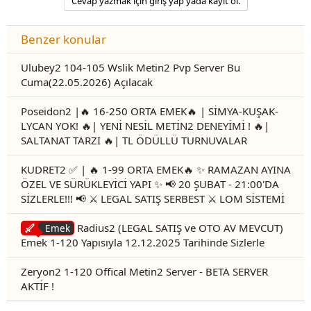
Cevap yazmak için giriş yap yada kayıt ol.
Benzer konular
Ulubey2 104-105 Wslik Metin2 Pvp Server Bu
Cuma(22.05.2026) Açılacak
Poseidon2 |🔥 16-250 ORTA EMEK🔥 | SİMYA-KUŞAK-
LYCAN YOK! 🔥| YENİ NESİL METİN2 DENEYİMİ ! 🔥|
SALTANAT TARZI 🔥| TL ÖDÜLLÜ TURNUVALAR
KUDRET2 ✅ | 🔥 1-99 ORTA EMEK🔥 ✨ RAMAZAN AYINA
ÖZEL VE SÜRÜKLEYİCİ YAPI ✨ 📢 20 ŞUBAT - 21:00'DA
SİZLERLE!!! 📢 ⚔️ LEGAL SATIŞ SERBEST ⚔️ LOM SİSTEMİ
Radius2 (LEGAL SATIŞ ve OTO AV MEVCUT)
Emek
Emek 1-120 Yapısıyla 12.12.2025 Tarihinde Sizlerle
Zeryon2 1-120 Offical Metin2 Server - BETA SERVER
AKTİF !