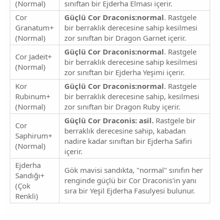
(Normal)
sınıftan bir Ejderha Elması içerir.
Cor
Güçlü Cor Draconis:normal
. Rastgele
Granatum+
bir berraklık derecesine sahip kesilmesi
(Normal)
zor sınıftan bir Dragon Garnet içerir.
Güçlü Cor Draconis:normal
. Rastgele
Cor Jadeit+
bir berraklık derecesine sahip kesilmesi
(Normal)
zor sınıftan bir Ejderha Yeşimi içerir.
Kor
Güçlü Cor Draconis:normal
. Rastgele
Rubinum+
bir berraklık derecesine sahip, kesilmesi
(Normal)
zor sınıftan bir Dragon Ruby içerir.
Güçlü Cor Draconis: asil.
Rastgele bir
Cor
berraklık derecesine sahip, kabadan
Saphirum+
nadire kadar sınıftan bir Ejderha Safiri
(Normal)
içerir.
Ejderha
Gök mavisi sandıkta, "normal" sınıfın her
Sandığı+
renginde güçlü bir Cor Draconis'in yanı
(Çok
sıra bir Yeşil Ejderha Fasulyesi bulunur.
Renkli)