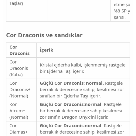
Taşlar)
etme şans
%8 SP yen
şansı.
Cor Draconis ve sandıklar​
Cor
İçerik
Draconis
Cor
Kristal ejderha kalbi, işlenmemiş rastgele
Draconis
bir Ejderha Taşı içerir.
(Kaba)
Cor
Güçlü Cor Draconis: normal.
Rastgele
Draconis+
berraklık derecesine sahip, kesilmesi zor
(Normal)
sınıftan bir Ejderha Taşı içerir.
Kor
Güçlü Cor Draconis:normal
. Rastgele
Atrum+
bir berraklık derecesine sahip kesilmesi
(Normal)
zor sınıfın Dragon Onyx'ini içerir.
Cor
Güçlü Cor Draconis:normal
. Rastgele
Diamas+
berraklık derecesine sahip, kesilmesi zor