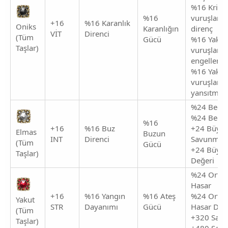
%16 Kritik
%16
vuruşlara 
+16
%16 Karanlık
Oniks
Karanlığın
direnç
VİT
Direnci
(Tüm
Gücü
%16 Yakın
Taşlar)
vuruşların
engelleme
%16 Yakın
vuruşların
yansıtma ş
%24 Becer
%24 Beceri
%16
+16
%16 Buz
+24 Büyül
Elmas
Buzun
INT
Direnci
Savunma
(Tüm
Gücü
+24 Büyülü
Taşlar)
Değeri
%24 Orta
Hasar
+16
%16 Yangın
%16 Ateş
%24 Orta
Yakut
STR
Dayanımı
Gücü
Hasar Dire
(Tüm
+320 Sav
Taşlar)
+480 Saldı