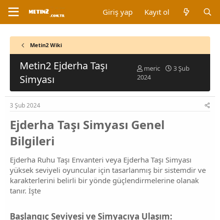
Giriş yap
Kayıt ol
Metin2 Wiki
Metin2 Ejderha Taşı
K
B
meric
3 Şub
o
a
Simyası
2024
n
ş
b
l
u
a
3 Şub 2024
y
n
Ejderha Taşı Simyası Genel
u
g
b
ı
Bilgileri​
a
ç
ş
t
l
a
Ejderha Ruhu Taşı Envanteri veya Ejderha Taşı Simyası
a
r
yüksek seviyeli oyuncular için tasarlanmış bir sistemdir ve
t
i
karakterlerini belirli bir yönde güçlendirmelerine olanak
a
h
tanır. İşte
n
i
Başlangıç Seviyesi ve Simyacıya Ulaşım: