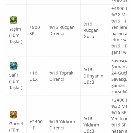
+4800 Ma
%32 Maks
%16 HP
%16
+800
%16 Rüzgar
Yenilenmes
Yeşim
Rüzgar
SP
Direnci
hasarı abs
(Tüm
Gücü
etme şans
Taşlar)
%16 HP ye
şansı %8
Savaşçı/Ni
Şaman'a K
%16
+16
%16 Toprak
24 Güçlü
Safir
Dünyanın
DEX
Direnci
Savaşçı/Ni
(Tüm
Gücü
Şaman sald
Taşlar)
karşı %24
+2400 Mak
%32 Maks.
%16 SP
%16
Yenilenme
+2400
%16 Yıldırım
Garnet
Yıldırım
%16 SP ol
HP
Direnci
(Tüm
Gücü
hasarı abs