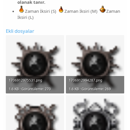
olanak tanır.
Zaman İksiri (S)
Zaman İksiri (M)
Zaman
İksiri (L)
Ekli dosyalar
1706912975531.png
1706912994287.png
1.6 KB · Görüntüleme: 270
1.6 KB · Görüntüleme: 269