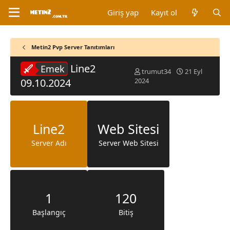
Giriş yap
Kayıt ol
Metin2 Pvp Server Tanıtımları
Line2
Emek
K
B
trumut34
21 Eyl
o
a
09.10.2024
2024
n
ş
b
l
u
a
y
n
Line2
Web Sitesi
u
g
b
ı
Server Adı
Server Web Sitesi
a
ç
ş
t
l
a
a
r
t
i
a
h
1
120
n
i
Başlangıç
Bitiş